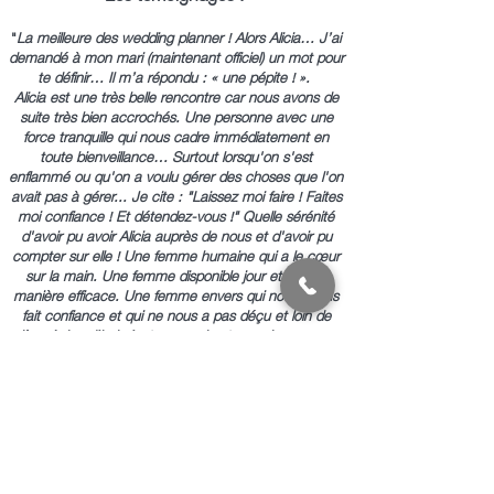
"
La meilleure des wedding planner !
Alors Alicia… J’ai
demandé à mon mari (maintenant officiel) un mot pour
te définir… Il m’a répondu : « une pépite ! ».
Alicia est une très belle rencontre car nous avons de
suite très bien accrochés. Une personne avec une
force tranquille qui nous cadre immédiatement en
toute bienveillance… Surtout lorsqu'on s'est
enflammé ou qu'on a voulu gérer des choses que l'on
avait pas à gérer... Je cite : "Laissez moi faire ! Faites
moi confiance ! Et détendez-vous !" Quelle sérénité
d'avoir pu avoir Alicia auprès de nous et d'avoir pu
compter sur elle ! Une femme humaine qui a le cœur
sur la main. Une femme disponible jour et nuit de
manière efficace. Une femme envers qui nous avons
fait confiance et qui ne nous a pas déçu et loin de
là… Aujourd’hui c’est une amie et nous le gravons
dans le marbre avec ce commentaire. Merci Alicia,
merci pour tout !!!"
- Julie et Simon
"
Wedding Planner au top !
Vous pouvez confier votre
mariage à Alicia les yeux fermés ! Elle est d’une
gentillesse, d’une écoute et d’un professionnalisme
exceptionnel ! À ses côtés, votre mariage ne peut que
bien se dérouler ! " -
Morane et Florian