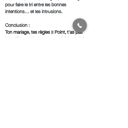
pour faire le tri entre les bonnes 
intentions… et les intrusions.
Conclusion :
Ton mariage, tes règles !! Point, t’as pas 
à justifier tes choix. T’as pas à faire plaisir 
à tout le monde. Les gens qui t’aiment 
vraiment, ils ne veulent qu’une chose : 
Te 
voir kiffer à 100% ce jour-là.
Et si belle maman veut inviter sa bff, elle a 
qu'à organiser une méga teuf chez elle !!  
With Love, 
Alicia 