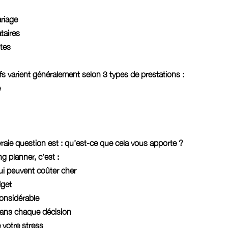
riage
taires 
ntes
ifs varient généralement selon 3 types de prestations :
e
 vraie question est : qu’est-ce que cela vous apporte ?
g planner, c’est :
qui peuvent coûter cher
dget
onsidérable
ans chaque décision
 votre stress