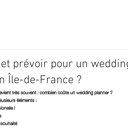
MARIAGE
EVENT
GALERIE
TÉMOIGNA
et prévoir pour un weddin
n Île-de-France ?
revient très souvent : combien coûte un wedding planner ?
usieurs éléments :
ionelle l
e 
souhaité 