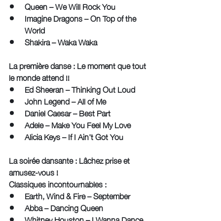
Queen – We Will Rock You
Imagine Dragons – On Top of the 
World
Shakira – Waka Waka
La
 première danse : Le moment que tout 
le monde attend !!
Ed Sheeran – Thinking Out Loud
John Legend – All of Me
Daniel Caesar – Best Part
Adele – Make You Feel My Love
Alicia Keys – If I Ain’t Got You
La
 soirée dansante : Lâchez prise et 
amusez-vous !
Classiques incontournables :
Earth, Wind & Fire – September
Abba – Dancing Queen
Whitney Houston – I Wanna Dance 