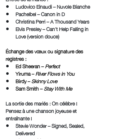
Ludovico Einaudi – Nuvole Bianche
Pachelbel – Canon in D
Christina Perri – A Thousand Years
Elvis Presley – Can’t Help Falling in 
Love (version douce)
Échange des vœux ou signature des 
registres :
Ed Sheeran – 
Perfect
Yiruma – 
River Flows in You
Birdy – 
Skinny Love
Sam Smith – 
Stay With Me
La
 s
ortie des mariés : On célèbre ! 
Pensez à une chanson joyeuse et 
entraînante ! 
Stevie Wonder – Signed, Sealed, 
Delivered