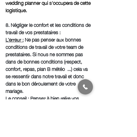
wedding planner qui s'occupera de cette 
logistique. 
8. Négliger le confort et les conditions de 
travail de vos prestataires : 
L’erreur :
 Ne pas penser aux bonnes 
conditions de travail de votre team de 
prestataires. Si nous ne sommes pas 
dans de bonnes conditions (respect, 
confort, repas, plan B météo  ...) cela va 
se ressentir dans notre travail et donc 
dans le bon déroulement de votre 
mariage.
Le conseil :
 Pensez à bien relire vos 
contrats et à prévenir vos invités que 
nous sommes là pour faire notre travail 
et que le monde puisse profiter. 
9. Tout miser sur le lieu et la déco et 